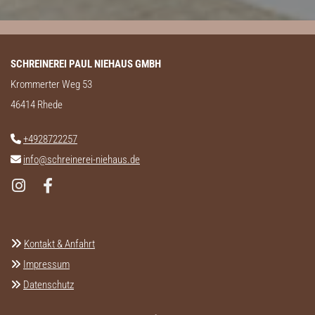
SCHREINEREI PAUL NIEHAUS GMBH
Krommerter Weg 53
46414 Rhede
+4928722257

info@schreinerei-niehaus.de


Kontakt & Anfahrt
Impressum

Datenschutz
