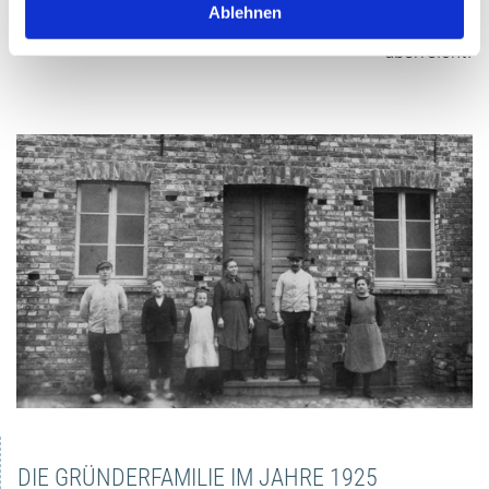
Ablehnen
bekam vor 2 Monaten den „Goldenen Meisterbrief“
überreicht.
DIE GRÜNDERFAMILIE IM JAHRE 1925