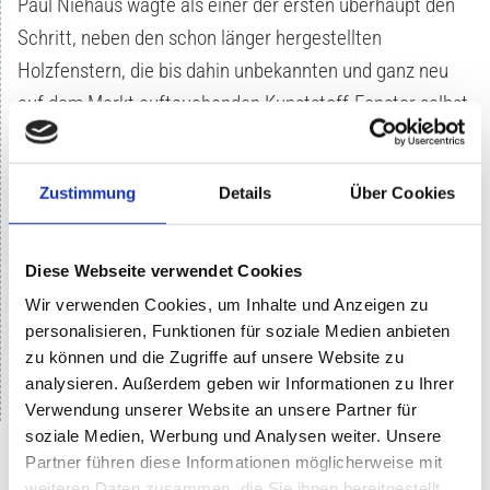
Paul Niehaus wagte als einer der ersten überhaupt den
Schritt, neben den schon länger hergestellten
Holzfenstern, die bis dahin unbekannten und ganz neu
auf dem Markt auftauchenden Kunststoff-Fenster selbst
zu produzieren und einzubauen. Dieses ist bis heute der
Schwerpunkt der Firma geblieben und im Laufe der
Zustimmung
Details
Über Cookies
Jahre hat man sich immer mehr darauf spezialisiert.
Durch diese eigene Herstellung, die nur noch von ganz
wenigen Firmen ausgeführt wird, ist man hier auch so
Diese Webseite verwendet Cookies
flexibel, dass alle Wünsche der Kunden, auch die
Wir verwenden Cookies, um Inhalte und Anzeigen zu
ausgefallensten Sonderwünsche, kurzfristig erfüllt
personalisieren, Funktionen für soziale Medien anbieten
zu können und die Zugriffe auf unsere Website zu
werden können.
analysieren. Außerdem geben wir Informationen zu Ihrer
Verwendung unserer Website an unsere Partner für
soziale Medien, Werbung und Analysen weiter. Unsere
Partner führen diese Informationen möglicherweise mit
weiteren Daten zusammen, die Sie ihnen bereitgestellt