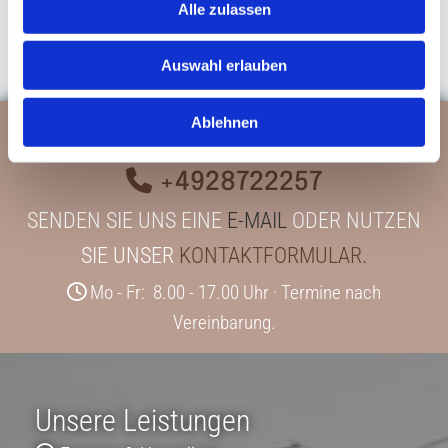
Alle zulassen
durch un­se­re Ga­le­rie.
Auswahl erlauben
Ablehnen
Wir sind für Sie da! Rufen Sie an

+4928722257
SENDEN SIE UNS EINE
E-MAIL
ODER NUTZEN
SIE UNSER
KONTAKTFORMULAR
.
Mo - Fr: 8.00 - 17.00 Uhr · Termine nach

Vereinbarung.
Unsere Leistungen