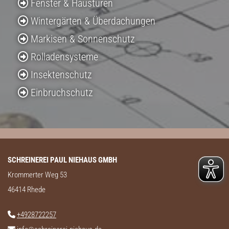
Fenster
&
Haustüren

Wintergärten & Überdachungen

Markisen & Sonnenschutz

Rolladensysteme

Insektenschutz

Einbruchschutz

SCHREINEREI PAUL NIEHAUS GMBH
Krommerter Weg 53
46414 Rhede
+4928722257
